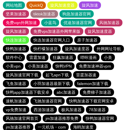
网站地图
QuickQ
旋风加速度器
旋风加速
坚果加速器
tiktok加速器
狗急加速器官网
免费vqn外网加速
小蓝鸟
优途加速器官网
风驰加速器
旋风加速器
免费vps加速器外网苹果版
旋风加速度器
快连加速器
快连加速器官网入口
原子加速器
快鸭加速器
快柠檬加速器
旋风加速度器
外网网址导航
软件中心
雷霆加速
狂飙加速器
哔咔漫画
小美
小美vpn
小美加速器
快鸭VPN
免费加速神器vpm
旋风加速官网下载
起飞apn下载
雷霆加器速
飞鱼加速器
小羽加速器最新下载
falemon加速下载
快鸭app加速器下载安卓
abc加速器
免费梯子加速器
速帆加速器
飞驰加速器官网
快鸭加速器下载官网安卓
vp免费加速
西游加速器
极风加速器
78加速器
风驰加速官网首页
jm加速器推荐免费
快鸭加速器官网
jm加速器推荐
一元机场・com
海鸥加速度