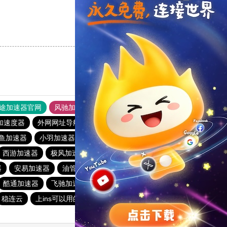
支持
[0]
反对
[0]
途加速器官网
风驰加速器
旋风加速器
加速度器
外网网址导航
软件中心
雷霆加速
狂飙加速器
鱼加速器
小羽加速器最新下载
falemon加速下载
西游加速器
极风加速器
78加速器
风驰加速官网首页
器
安易加速器
油管加速器永久免费版
小猫咪crash加速器
酷通加速器
飞驰加速器15分钟试用
稳连云
上ins可以用的加速器
佛跳墙vp官方下载2024