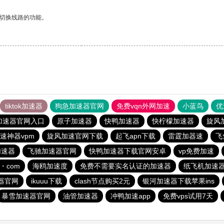
动切换线路的功能。
tiktok加速器
狗急加速器官网
免费vqn外网加速
小蓝鸟
优
加速器官网入口
原子加速器
快鸭加速器
快柠檬加速器
旋风
速神器vpm
旋风加速官网下载
起飞apn下载
雷霆加器速
飞
加速器
飞驰加速器官网
快鸭加速器下载官网安卓
vp免费加速
・com
海鸥加速度
免费不需要实名认证的加速器
纸飞机加速
器官网
ikuuu下载
clash节点购买2元
银河加速器下载苹果ins
暴雪加速器官网
油管加速器
冲鸭加速app
免费vps试用7天