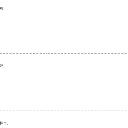
绩。
野。
悉操作。