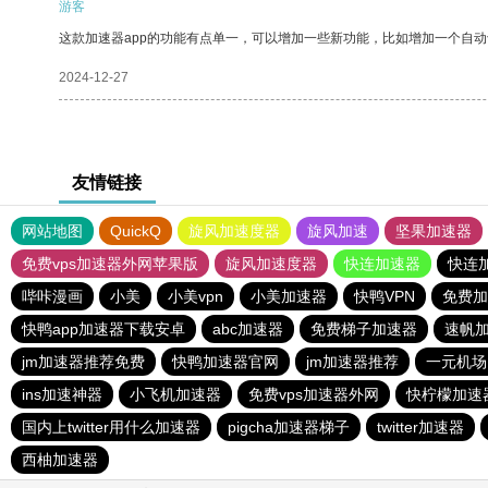
游客
这款加速器app的功能有点单一，可以增加一些新功能，比如增加一个自
2024-12-27
友情链接
网站地图
QuickQ
旋风加速度器
旋风加速
坚果加速器
免费vps加速器外网苹果版
旋风加速度器
快连加速器
快连
哔咔漫画
小美
小美vpn
小美加速器
快鸭VPN
免费加
快鸭app加速器下载安卓
abc加速器
免费梯子加速器
速帆
jm加速器推荐免费
快鸭加速器官网
jm加速器推荐
一元机场
ins加速神器
小飞机加速器
免费vps加速器外网
快柠檬加速
国内上twitter用什么加速器
pigcha加速器梯子
twitter加速器
西柚加速器