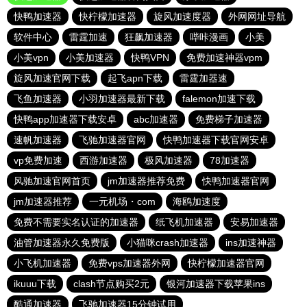
快鸭加速器
快柠檬加速器
旋风加速度器
外网网址导航
软件中心
雷霆加速
狂飙加速器
哔咔漫画
小美
小美vpn
小美加速器
快鸭VPN
免费加速神器vpm
旋风加速官网下载
起飞apn下载
雷霆加器速
飞鱼加速器
小羽加速器最新下载
falemon加速下载
快鸭app加速器下载安卓
abc加速器
免费梯子加速器
速帆加速器
飞驰加速器官网
快鸭加速器下载官网安卓
vp免费加速
西游加速器
极风加速器
78加速器
风驰加速官网首页
jm加速器推荐免费
快鸭加速器官网
jm加速器推荐
一元机场・com
海鸥加速度
免费不需要实名认证的加速器
纸飞机加速器
安易加速器
油管加速器永久免费版
小猫咪crash加速器
ins加速神器
小飞机加速器
免费vps加速器外网
快柠檬加速器官网
ikuuu下载
clash节点购买2元
银河加速器下载苹果ins
酷通加速器
飞驰加速器15分钟试用