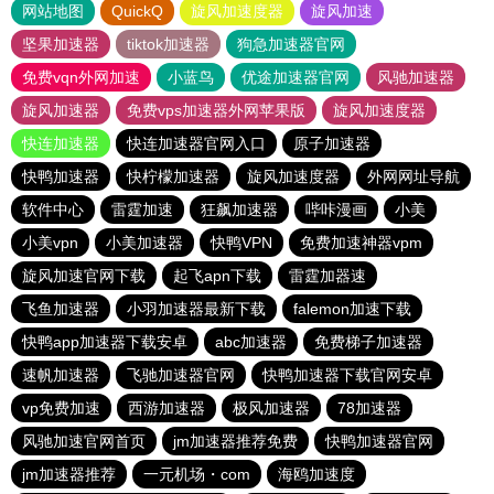
网站地图
QuickQ
旋风加速度器
旋风加速
坚果加速器
tiktok加速器
狗急加速器官网
免费vqn外网加速
小蓝鸟
优途加速器官网
风驰加速器
旋风加速器
免费vps加速器外网苹果版
旋风加速度器
快连加速器
快连加速器官网入口
原子加速器
快鸭加速器
快柠檬加速器
旋风加速度器
外网网址导航
软件中心
雷霆加速
狂飙加速器
哔咔漫画
小美
小美vpn
小美加速器
快鸭VPN
免费加速神器vpm
旋风加速官网下载
起飞apn下载
雷霆加器速
飞鱼加速器
小羽加速器最新下载
falemon加速下载
快鸭app加速器下载安卓
abc加速器
免费梯子加速器
速帆加速器
飞驰加速器官网
快鸭加速器下载官网安卓
vp免费加速
西游加速器
极风加速器
78加速器
风驰加速官网首页
jm加速器推荐免费
快鸭加速器官网
jm加速器推荐
一元机场・com
海鸥加速度