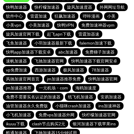
快鸭加速器
快柠檬加速器
旋风加速度器
外网网址导航
软件中心
雷霆加速
狂飙加速器
哔咔漫画
小美
小美vpn
小美加速器
快鸭VPN
免费加速神器vpm
旋风加速官网下载
起飞apn下载
雷霆加器速
飞鱼加速器
小羽加速器最新下载
falemon加速下载
快鸭app加速器下载安卓
abc加速器
免费梯子加速器
速帆加速器
飞驰加速器官网
快鸭加速器下载官网安卓
vp免费加速
西游加速器
极风加速器
78加速器
风驰加速官网首页
jm加速器推荐免费
快鸭加速器官网
jm加速器推荐
一元机场・com
海鸥加速度
免费不需要实名认证的加速器
纸飞机加速器
安易加速器
油管加速器永久免费版
小猫咪crash加速器
ins加速神器
小飞机加速器
免费vps加速器外网
快柠檬加速器官网
ikuuu下载
clash节点购买2元
银河加速器下载苹果ins
酷通加速器
飞驰加速器15分钟试用