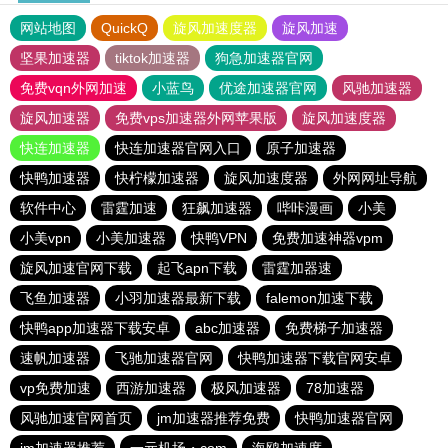
网站地图
QuickQ
旋风加速度器
旋风加速
坚果加速器
tiktok加速器
狗急加速器官网
免费vqn外网加速
小蓝鸟
优途加速器官网
风驰加速器
旋风加速器
免费vps加速器外网苹果版
旋风加速度器
快连加速器
快连加速器官网入口
原子加速器
快鸭加速器
快柠檬加速器
旋风加速度器
外网网址导航
软件中心
雷霆加速
狂飙加速器
哔咔漫画
小美
小美vpn
小美加速器
快鸭VPN
免费加速神器vpm
旋风加速官网下载
起飞apn下载
雷霆加器速
飞鱼加速器
小羽加速器最新下载
falemon加速下载
快鸭app加速器下载安卓
abc加速器
免费梯子加速器
速帆加速器
飞驰加速器官网
快鸭加速器下载官网安卓
vp免费加速
西游加速器
极风加速器
78加速器
风驰加速官网首页
jm加速器推荐免费
快鸭加速器官网