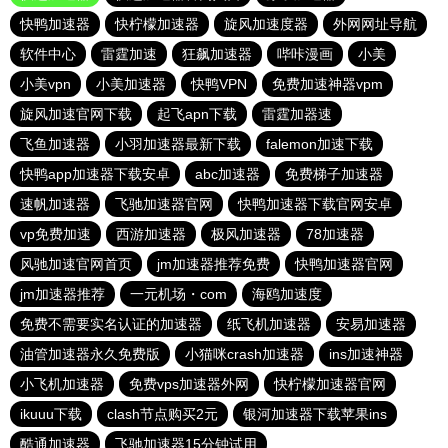
快鸭加速器
快柠檬加速器
旋风加速度器
外网网址导航
软件中心
雷霆加速
狂飙加速器
哔咔漫画
小美
小美vpn
小美加速器
快鸭VPN
免费加速神器vpm
旋风加速官网下载
起飞apn下载
雷霆加器速
飞鱼加速器
小羽加速器最新下载
falemon加速下载
快鸭app加速器下载安卓
abc加速器
免费梯子加速器
速帆加速器
飞驰加速器官网
快鸭加速器下载官网安卓
vp免费加速
西游加速器
极风加速器
78加速器
风驰加速官网首页
jm加速器推荐免费
快鸭加速器官网
jm加速器推荐
一元机场・com
海鸥加速度
免费不需要实名认证的加速器
纸飞机加速器
安易加速器
油管加速器永久免费版
小猫咪crash加速器
ins加速神器
小飞机加速器
免费vps加速器外网
快柠檬加速器官网
ikuuu下载
clash节点购买2元
银河加速器下载苹果ins
酷通加速器
飞驰加速器15分钟试用