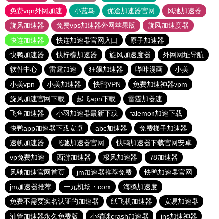
免费vqn外网加速
小蓝鸟
优途加速器官网
风驰加速器
旋风加速器
免费vps加速器外网苹果版
旋风加速度器
快连加速器
快连加速器官网入口
原子加速器
快鸭加速器
快柠檬加速器
旋风加速度器
外网网址导航
软件中心
雷霆加速
狂飙加速器
哔咔漫画
小美
小美vpn
小美加速器
快鸭VPN
免费加速神器vpm
旋风加速官网下载
起飞apn下载
雷霆加器速
飞鱼加速器
小羽加速器最新下载
falemon加速下载
快鸭app加速器下载安卓
abc加速器
免费梯子加速器
速帆加速器
飞驰加速器官网
快鸭加速器下载官网安卓
vp免费加速
西游加速器
极风加速器
78加速器
风驰加速官网首页
jm加速器推荐免费
快鸭加速器官网
jm加速器推荐
一元机场・com
海鸥加速度
免费不需要实名认证的加速器
纸飞机加速器
安易加速器
油管加速器永久免费版
小猫咪crash加速器
ins加速神器