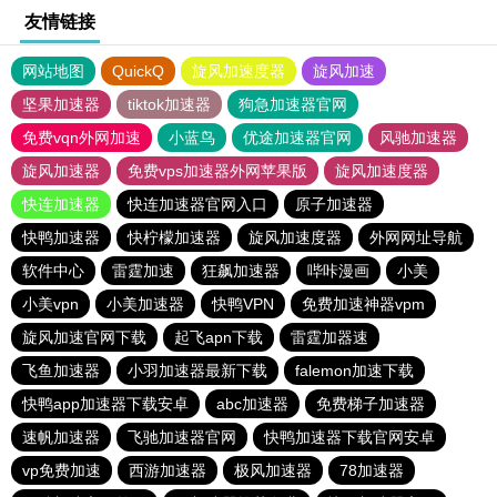
友情链接
网站地图
QuickQ
旋风加速度器
旋风加速
坚果加速器
tiktok加速器
狗急加速器官网
免费vqn外网加速
小蓝鸟
优途加速器官网
风驰加速器
旋风加速器
免费vps加速器外网苹果版
旋风加速度器
快连加速器
快连加速器官网入口
原子加速器
快鸭加速器
快柠檬加速器
旋风加速度器
外网网址导航
软件中心
雷霆加速
狂飙加速器
哔咔漫画
小美
小美vpn
小美加速器
快鸭VPN
免费加速神器vpm
旋风加速官网下载
起飞apn下载
雷霆加器速
飞鱼加速器
小羽加速器最新下载
falemon加速下载
快鸭app加速器下载安卓
abc加速器
免费梯子加速器
速帆加速器
飞驰加速器官网
快鸭加速器下载官网安卓
vp免费加速
西游加速器
极风加速器
78加速器