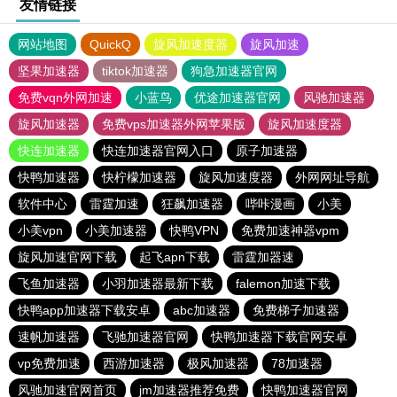
友情链接
网站地图
QuickQ
旋风加速度器
旋风加速
坚果加速器
tiktok加速器
狗急加速器官网
免费vqn外网加速
小蓝鸟
优途加速器官网
风驰加速器
旋风加速器
免费vps加速器外网苹果版
旋风加速度器
快连加速器
快连加速器官网入口
原子加速器
快鸭加速器
快柠檬加速器
旋风加速度器
外网网址导航
软件中心
雷霆加速
狂飙加速器
哔咔漫画
小美
小美vpn
小美加速器
快鸭VPN
免费加速神器vpm
旋风加速官网下载
起飞apn下载
雷霆加器速
飞鱼加速器
小羽加速器最新下载
falemon加速下载
快鸭app加速器下载安卓
abc加速器
免费梯子加速器
速帆加速器
飞驰加速器官网
快鸭加速器下载官网安卓
vp免费加速
西游加速器
极风加速器
78加速器
风驰加速官网首页
jm加速器推荐免费
快鸭加速器官网