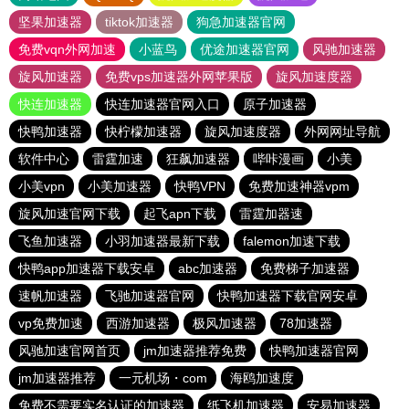
坚果加速器
tiktok加速器
狗急加速器官网
免费vqn外网加速
小蓝鸟
优途加速器官网
风驰加速器
旋风加速器
免费vps加速器外网苹果版
旋风加速度器
快连加速器
快连加速器官网入口
原子加速器
快鸭加速器
快柠檬加速器
旋风加速度器
外网网址导航
软件中心
雷霆加速
狂飙加速器
哔咔漫画
小美
小美vpn
小美加速器
快鸭VPN
免费加速神器vpm
旋风加速官网下载
起飞apn下载
雷霆加器速
飞鱼加速器
小羽加速器最新下载
falemon加速下载
快鸭app加速器下载安卓
abc加速器
免费梯子加速器
速帆加速器
飞驰加速器官网
快鸭加速器下载官网安卓
vp免费加速
西游加速器
极风加速器
78加速器
风驰加速官网首页
jm加速器推荐免费
快鸭加速器官网
jm加速器推荐
一元机场・com
海鸥加速度
免费不需要实名认证的加速器
纸飞机加速器
安易加速器